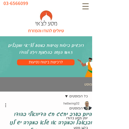
03-6566099
טיולים להודו והמזרח
רוכשים ביטוח נסיעות במסע לצ׳אי ומקבלים
₪45 הנחה בהזמנת ויזה להודו
לרכישת ביטוח נסיעות
פוסט
כל הפוסטים
hellwing02
כל הפוסטים
היום בערב יחגג חג הדיוואלי בהודו
יומן מסע בהודו
ובנאפל ובמקרה או שלא במקרה יש לנו
בלוג מסע