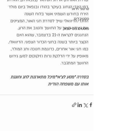
דתי הינדי הנחוג בעיקר בהודו ובנפאל ביום מולד 
סרטוני וידאו
הירח בחודש השמיני אשר בלוח השנה 
פסטיבלים
ההינדי.הדיוואלי שייך לסדרת חגי האור, המציינים 
את ניצחון האור על החושך והטוב את הרע, 
פוסטים מפייסבוק
הנחגגים לקראת ה-21 בדצמבר, שהוא היום 
הקצר ביותר בשנה בחצי הכדור הצפוני. הדיוואלי, 
כמו חגי אור אחרים, כדוגמת חנוכה וחג המולד, 
מאופיין על ידי הדלקת נרות וזיקוקים למען גירוש 
החושך המתגבר. 
בסדרה "מסע לצ'אי"מיכל מתארגנת לחג וחוגגת 
אותו עם משפחה הודית