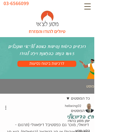
03-6566099
טיולים להודו והמזרח
רוכשים ביטוח נסיעות במסע לצ׳אי ומקבלים
₪45 הנחה בהזמנת ויזה להודו
לרכישת ביטוח נסיעות
פוסט
כל הפוסטים
hellwing02
כל הפוסטים
חג הדיוואלי
יומן מסע בהודו
דיוואלי, מוכר גם כפסטיבל דיפאוולי (תרגום - 
בלוג מסע
שדרת האורות) או חג הטיהאר (בנפאלית), הוא חג 