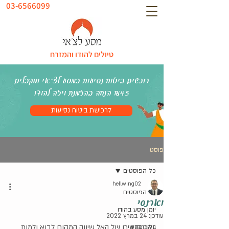
03-6566099
טיולים להודו והמזרח
רוכשים ביטוח נסיעות במסע לצ׳אי ומקבלים
₪45 הנחה בהזמנת ויזה להודו
לרכישת ביטוח נסיעות
פוסט
כל הפוסטים
hellwing02
כל הפוסטים
וארנסי
יומן מסע בהודו
עודכן:
24 במרץ 2022
וארנסי עירו של האל שיווה המקום לבוא ולמות 
בלוג מסע