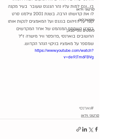
בו...וגם למות עליו נהר הגנגס שעובר  בעיר מקנה 
סרטוני וידאו
לו את קדושתו הרבה. בשנת 2001 צילמנו סרט 
פסטיבלים
קצר על הזיהום בגנגס ועל המאמצים לנקות אותו 
בסרט השתתף המנהמט של אחד המקדשים 
פוסטים מפייסבוק
החשובים בוארנסי ,פרופסר וויר מישרה ז"ל 
שמספר על מאמציו בניקוי הנהר הקדוש.
https://www.youtube.com/watch?
v=de91Tm6FBVg
#וארנסי
סרטוני וידאו