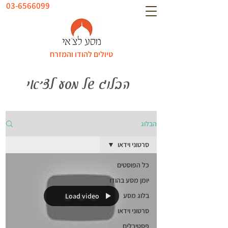
03-6566099
טיולים להודו והמזרח
הבלוג של מסע לצ׳אי
הבלוג
סרטוני וידאו
כל הפוסטים
יומן מסע בהודו
בלוג מסע
Load video
סרטוני וידאו
פסטיבלים