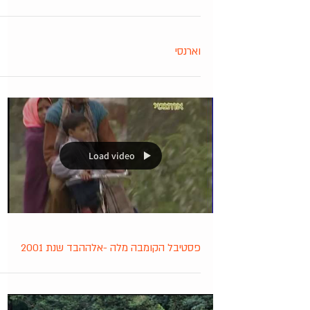
וארנסי
Load video
פסטיבל הקומבה מלה -אלההבד שנת 2001