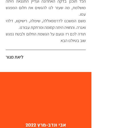
הכל תוכנן בדקה האחרונה ועדיין התוצאה היתה
מושלמת, מה שעזר לנו להגשים את חלום המפגש
עמו.
משם המשכנו לדרמסאללה, שימלה, רישיקש, דלהי
ואגרה. והחוויה היתה קסומה ומרתקת עבורנו.
תודה לכם רז ונועם על הגשמת החלום ולבטח נפגש
שוב בטיולנו הבא
ליאת מנור
אבי ונדב-מרץ 2022