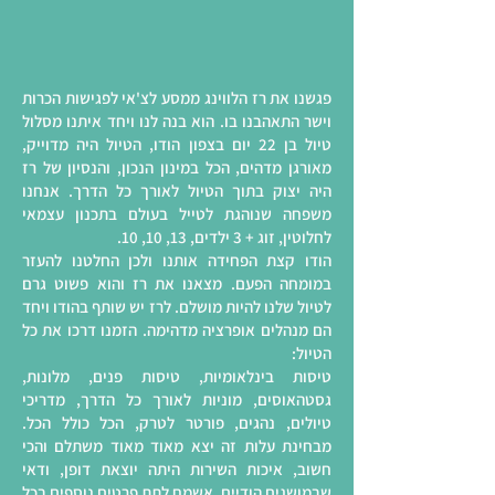
פגשנו את רז הלווינג ממסע לצ'אי לפגישות הכרות
וישר התאהבנו בו. הוא בנה לנו ויחד איתנו מסלול
טיול בן 22 יום בצפון הודו, הטיול היה מדוייק,
מאורגן מדהים, הכל במינון הנכון, והנסיון של רז
היה יצוק בתוך הטיול לאורך כל הדרך. אנחנו
משפחה שנוהגת לטייל בעולם בתכנון עצמאי
לחלוטין, זוג + 3 ילדים, 13, 10, 10.
הודו קצת הפחידה אותנו ולכן החלטנו להעזר
במומחה הפעם. מצאנו את רז והוא פשוט גרם
לטיול שלנו להיות מושלם. לרז יש שותף בהודו ויחד
הם מנהלים אופרציה מדהימה. הזמנו דרכו את כל
הטיול:
טיסות בינלאומיות, טיסות פנים, מלונות,
גסטהאוסים, מוניות לאורך כל הדרך, מדריכי
טיולים, נהגים, פורטר לטרק, הכל כולל הכל.
מבחינת עלות זה יצא מאוד מאוד משתלם והכי
חשוב, איכות השירות היתה יוצאת דופן, ודאי
שבמושגים הודיים. אשמח לתת פרטים נוספים בכל