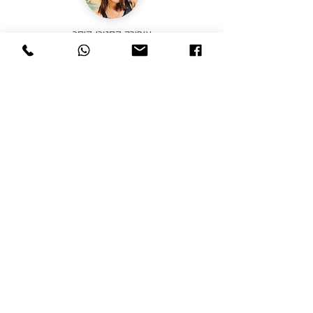
אופירה קסטרו קיסר
"תודה גם לך עופרה יקרה היה קסם באויר והאוירה
הייתה מושלמת. תודה שאפשרת להכיר את הודו
מקרוב .לגעת באנשים לחוות את הצבעים
והריחות המשכרים לטעום כמעט מהכל. תודה,
לתת מקום לכל אחת באשר היא."
אדוה אריאל
״עופרה מיוחדת במינה, הפכה את הודו לחוויה
מיוחדת במינה, מרגשת, צבעונית, חמה, אוהבת,
מלטפת... פשוט קסם אחד גדול.
תודה על מסע מופלא לצפון הודו המדהימה"