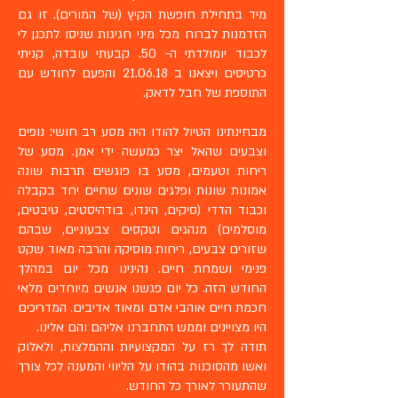
מיד בתחילת חופשת הקיץ (של המורים). זו גם
הזדמנות לברוח מכל מיני חגיגות שניסו לתכנן לי
לכבוד יומולדתי ה- 50. קבעתי עובדה, קניתי
כרטיסים ויצאנו ב 21.06.18 והפעם לחודש עם
התוספת של חבל לדאק.
מבחינתינו הטיול להודו היה מסע רב חושי: נופים
וצבעים שהאל יצר כמעשה ידי אמן. מסע של
ריחות וטעמים, מסע בו פוגשים תרבות שונה
אמונות שונות ופלגים שונים שחיים יחד בקבלה
וכבוד הדדי (סיקים, הינדו, בודהיסטים, טיבטים,
מוסלמים) מנהגים וטקסים צבעוניים, שבהם
שזורים צבעים, ריחות מוסיקה והרבה מאוד שקט
פנימי ושמחת חיים. נהינינו מכל יום במהלך
החודש הזה. כל יום פגשנו אנשים מיוחדים מלאי
חכמת חיים אוהבי אדם ומאוד אדיבים. המדריכים
היו מצויינים וממש התחברנו אליהם והם אלינו.
תודה לך רז על המקצועיות וההמלצות, ולאלוק
ואשו מהסוכנות בהודו על הליווי והמענה לכל צורך
שהתעורר לאורך כל החודש.