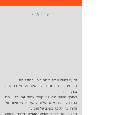
דינה גולדמן
נסענו להודו 3 זוגות מתוך משפחה אחת.
רז נפגש עימנו ותכנן לנו טיול על פי בקשתנו
בצפון הודו.
לאורך הטיול היה לנו קשר צמוד עם רז ונציגי
החברה בהודו אשו ואלוק שאף נםגשו עימנו על
הדרך כדי לקבל משוב על הנסיעה.
קבלנו נהג צמוד שהיה מעולה בדרך הקשה