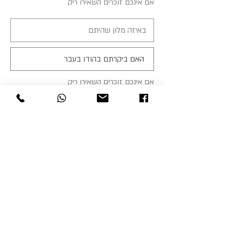
אם אינכם זוכרים השאירו ריק
אם אינכם זוכרים השאירו ריק
פרטי ביקור במדינות SAARC
אפגניסטן, בהוטן, פקיסטן, האיים המלדיבים,
בנגלה-דש, סרי לנקה, נפאל