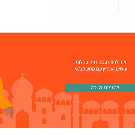
ויזה להודו במהירות ובקלות
עושים אונליין עם מסע לצ׳אי
להזמנת הויזה