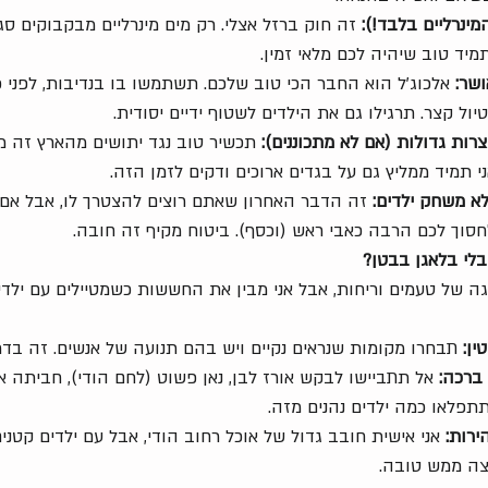
מינרליים בלבד!):
 זה חוק ברזל אצלי. רק מים מינרליים מבקבוקים סגו
תמיד טוב שיהיה לכם מלאי זמין.
ושר:
 אלכוג'ל הוא החבר הכי טוב שלכם. תשתמשו בו בנדיבות, לפני 
ול קצר. תרגילו גם את הילדים לשטוף ידיים יסודית.
צרות גדולות (אם לא מתכוננים):
 תכשיר טוב נגד יתושים מהארץ זה מ
 תמיד ממליץ גם על בגדים ארוכים ודקים לזמן הזה.
לא משחק ילדים:
 זה הדבר האחרון שאתם רוצים להצטרך לו, אבל אם 
חסוך לכם הרבה כאבי ראש (וכסף). ביטוח מקיף זה חובה.
 בלי בלאגן בבטן?
גה של טעמים וריחות, אבל אני מבין את החששות כשמטיילים עם ילדי
ין:
 תבחרו מקומות שנראים נקיים ויש בהם תנועה של אנשים. זה בדרך
ברכה:
 אל תתביישו לבקש אורז לבן, נאן פשוט (לחם הודי), חביתה א
תפלאו כמה ילדים נהנים מזה.
ירות:
 אני אישית חובב גדול של אוכל רחוב הודי, אבל עם ילדים קטנים
צה ממש טובה.