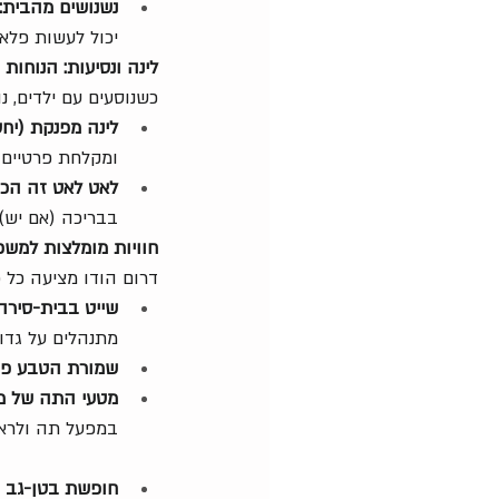
נשנושים מהבית:
יכול לעשות פלאי
לינה ונסיעות: הנוחו
כשנוסעים עם ילדים, 
לינה מפנקת (יחס
ומקלחת פרטיים ו
לאט לאט זה הכי
בבריכה (אם יש)
חוויות מומלצות למשפח
דרום הודו מציעה כל 
שייט בבית-סירה
מתנהלים על גדות
שמורת הטבע פרי
מטעי התה של מו
במפעל תה ולראו
חופשת בטן-גב ב