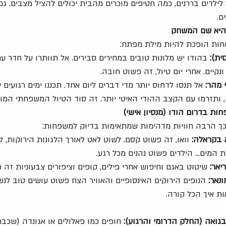
 לילדים בררנים, כמה חטיפים מוכרים מהבית יכולים להציל מצבים. ג
ם.
ת היא שם המשחק
נוחות הופכת להיות מילת מפתח:
ית):
 בהודו יש מלונות טובים במחירים סבירים. אל תוותרו על חדר עם 
נקיים. אחרי יום טיול, זה פשוט חובה.
 מהר:
 אל תנסו לדחוס יותר מדי דברים ליום אחד. תכננו ימים רגועים י
, ותזרמו עם הקצב ההודי האיטי יותר. זה סוד הטיול המשפחתי המו
ות בדרום הודו (מנסיון אישי)
כך הרבה חוויות מדהימות שמתאימות בדיוק למשפחות:
 בקראלה:
 וואו, זה פשוט קסם. לשוט לאט לאורך הלגונות הירוקות, ל
 המים... הילדים פשוט נהנים מכל רגע.
אר:
 שיטוט באגם וחיפוש אחרי פילים, קופים וציפורים צבעוניות זה 
נאר:
 הנופים הירוקים האינסופיים והאוויר הצח פשוט עושים טוב לנ
ת איך הכל קורה.
גואה (החלק הדרומי והרגוע):
 חופים כמו פאלולים או אגונדה (שכבר