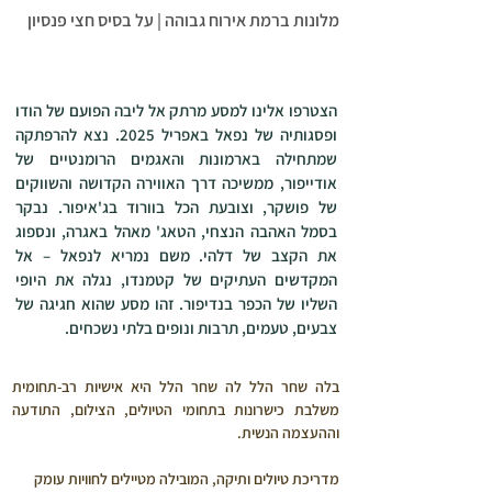
מלונות ברמת אירוח גבוהה | על בסיס חצי פנסיון
הצטרפו אלינו למסע מרתק אל ליבה הפועם של הודו
ופסגותיה של נפאל באפריל 2025. נצא להרפתקה
שמתחילה בארמונות והאגמים הרומנטיים של
אודייפור, ממשיכה דרך האווירה הקדושה והשווקים
של פושקר, וצובעת הכל בוורוד בג'איפור. נבקר
בסמל האהבה הנצחי, הטאג' מאהל באגרה, ונספוג
את הקצב של דלהי. משם נמריא לנפאל – אל
המקדשים העתיקים של קטמנדו, נגלה את היופי
השליו של הכפר בנדיפור. זהו מסע שהוא חגיגה של
צבעים, טעמים, תרבות ונופים בלתי נשכחים.
בלה שחר הלל לה שחר הלל היא אישיות רב-תחומית 
משלבת כישרונות בתחומי הטיולים, הצילום, התודעה 
וההעצמה הנשית.
מדריכת טיולים ותיקה, המובילה מטיילים לחוויות עומק 