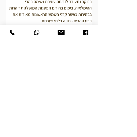
בבוקר נתעורר לזריחה עוצרת נשימה בהרי 
ההימלאיה. בימים בהירים הפסגות המושלגות זוהרות 
בבהירות כאשר קרני השמש הראשונות מאירות את 
רכס ההרים - חוויה בלתי נשכחת.
לאחר הזריחה נהנה מטיול רגלי מודרך סביב נגרקוט 
וכפרי טאמאנג הסמוכים, ההליכה דרך יערות אורנים, 
שדות, טרסות ויישובים מסורתיים, מציעה הצצה לחיי 
הכפר בנפאל. 
חקלאים מקומיים בעבודה, תלמידי בית ספר הולכים 
בשבילי הכפר ובתי אבן מסורתיים המשקפים את אורח 
החיים ההררי האותנטי.
נשוב לארוחת בוקר במלון ולאחריה נסיעה לקטמנדו.
באם יתאפשר, זמן חופשי לקניות ורוגע בתאמל, רובע 
התיירות התוסס.
בשעות הערב נעלה על טיסה לדלהי, שם נלון.
יום 14 - דלהי - תל אביב  7.10.2026
בשעות הבוקר נצא לכיוון שדה התעופה לקראת 
הטיסה חזרה ארצה.