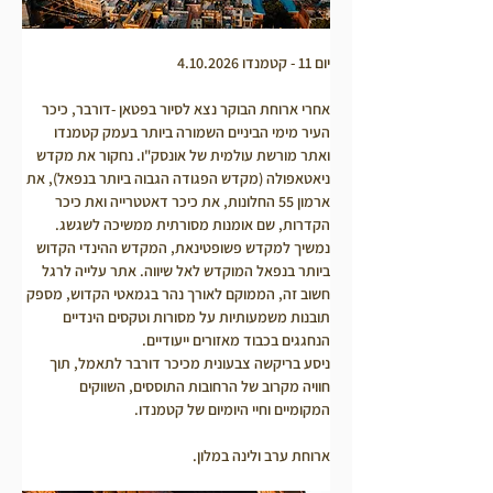
יום 11 - קטמנדו 4.10.2026
אחרי ארוחת הבוקר נצא לסיור בפטאן -דורבר, כיכר 
העיר מימי הביניים השמורה ביותר בעמק קטמנדו 
ואתר מורשת עולמית של אונסק"ו. נחקור את מקדש 
ניאטאפולה (מקדש הפגודה הגבוה ביותר בנפאל), את 
ארמון 55 החלונות, את כיכר דאטטרייה ואת כיכר 
הקדרות, שם אומנות מסורתית ממשיכה לשגשג.
נמשיך למקדש פשופטינאת, המקדש ההינדי הקדוש 
ביותר בנפאל המוקדש לאל שיווה. אתר עלייה לרגל 
חשוב זה, הממוקם לאורך נהר בגמאטי הקדוש, מספק 
תובנות משמעותיות על מסורות וטקסים הינדיים 
הנחגגים בכבוד מאזורים ייעודיים.
ניסע בריקשה צבעונית מכיכר דורבר לתאמל, תוך 
חוויה מקרוב של הרחובות התוססים, השווקים 
המקומיים וחיי היומיום של קטמנדו.
ארוחת ערב ולינה במלון.